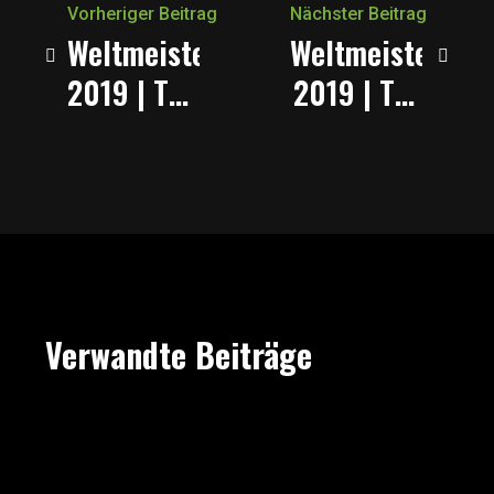
Vorheriger Beitrag
Nächster Beitrag
Weltmeisterschaft
Weltmeisterscha
2019 | Tag
2019 | Tag
2 |
4 | Aus
Liechtenstein
vom WM-
vs.
Traum für
Russland
Prvulj
Verwandte Beiträge