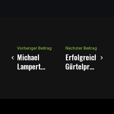
Vorheriger Beitrag
Nächster Beitrag
Michael
Erfolgreiche
Lampert
Gürtelprüfungen
ist
zum
Sportler
Jahresabschluss
des Jahres