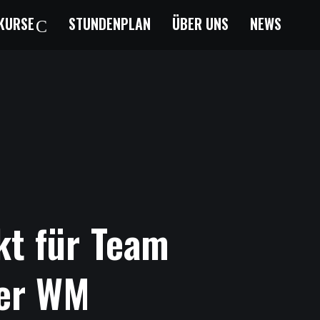
KURSE
STUNDENPLAN
ÜBER UNS
NEWS
kt
für
Team
er
WM