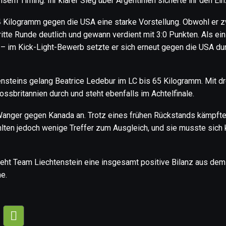
sem Timing. Ihr klarer Sieg über Argentinien sicherte ihr den Ein
74 Kilogramm gegen die USA eine starke Vorstellung. Obwohl er 
ritte Runde deutlich und gewann verdient mit 3:0 Punkten. Als 
 – im Kick-Light-Bewerb setzte er sich erneut gegen die USA dur
ensteins gelang Beatrice Ledebur im LC bis 65 Kilogramm. Mit d
ossbritannien durch und steht ebenfalls im Achtelfinale.
anger gegen Kanada an. Trotz eines frühen Rückstands kämpfte
lten jedoch wenige Treffer zum Ausgleich, und sie musste sich
ieht Team Liechtenstein eine insgesamt positive Bilanz aus de
he.