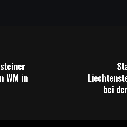
steiner
St
an WM in
Liechtenst
bei de