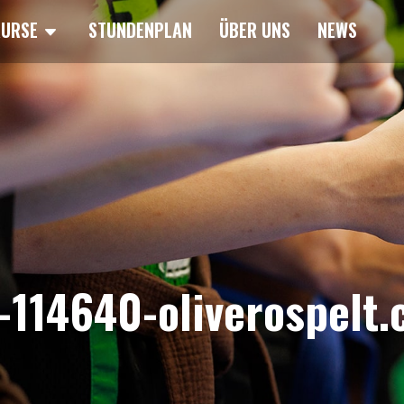
KURSE
STUNDENPLAN
ÜBER UNS
NEWS
114640-oliverospelt