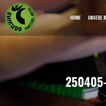
HOME
UNSERE 
250405-